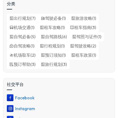
分类
出行规划
(
7
)
驾驶必备
(
1
)
旅游攻略
(
1
)
机场交通
(
1
)
租车攻略
(
1
)
租车指南
(
3
)
自驾必备
(
5
)
自驾路线
(
6
)
驾照与证件
(
1
)
自驾攻略
(
1
)
行程规划
(
1
)
驾驶攻略
(
2
)
机场取车
(
2
)
预订须知
(
1
)
租车政策
(
1
)
预订帮助
(
3
)
旅行规划
(
3
)
社交平台
Facebook
Instagram