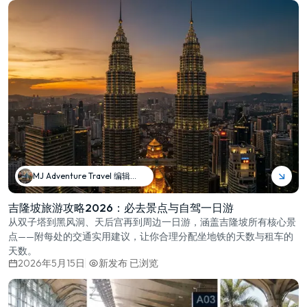
MJ Adventure Travel 编辑团队
吉隆坡旅游攻略2026：必去景点与自驾一日游
从双子塔到黑风洞、天后宫再到周边一日游，涵盖吉隆坡所有核心景
点——附每处的交通实用建议，让你合理分配坐地铁的天数与租车的
天数。
2026年5月15日
新发布
已浏览