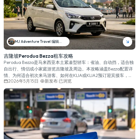
MJ Adventure Travel 编辑团队
吉隆坡Perodua Bezza租车攻略
Perodua Bezza是马来西亚本土紧凑型轿车：省油、自动挡，适合独
自出行、情侣或小家庭游览吉隆坡及周边。本攻略涵盖Bezza配置详
情、为何适合初次来马游客、如何在KLIA或KLIA2预订迎宾接车，以
2026年5月15日
新发布
已浏览
及行李容量、续航里程和公路旅行适用性的实用建议。