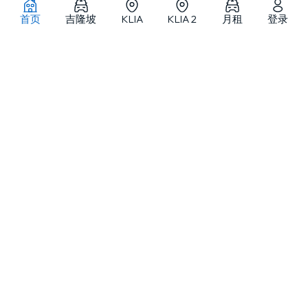
首页
吉隆坡
KLIA
KLIA 2
月租
登录
吉隆坡及马来西亚各地租车
MJ Adventure Travel 是一家位于吉隆坡的租车与旅游服务提供商，提供
自驾租车、月租车、代驾租车及私人包团服务，车队涵盖从小型车到精选
豪华车型。
关于
服务区域
优惠
官方信息