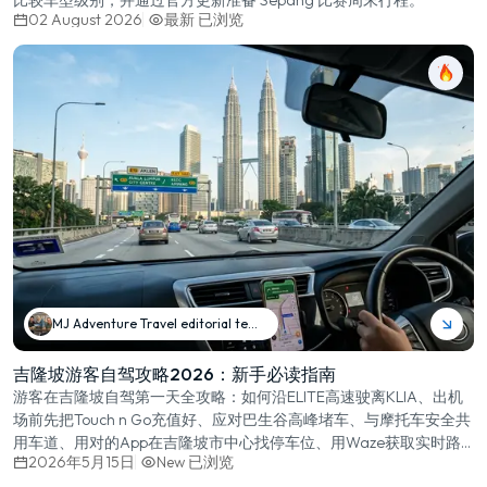
02 August 2026
最新
已浏览
MJ Adventure Travel editorial team
吉隆坡游客自驾攻略2026：新手必读指南
游客在吉隆坡自驾第一天全攻略：如何沿ELITE高速驶离KLIA、出机
场前先把Touch n Go充值好、应对巴生谷高峰堵车、与摩托车安全共
用车道、用对的App在吉隆坡市中心找停车位、用Waze获取实时路
2026年5月15日
New
已浏览
况。本攻略来自一线交车经验。