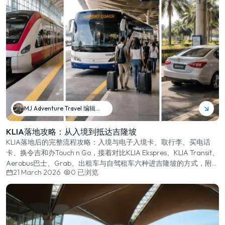
MJ Adventure Travel 编辑团队
KLIA落地攻略：从入境到抵达吉隆坡
KLIA落地后的完整流程攻略：入境与电子入境卡、取行李、买电话
卡、换令吉和办Touch n Go，接着对比KLIA Ekspres、KLIA Transit、
Aerobus巴士、Grab、出租车与自驾租车六种进吉隆坡的方式，附价
21 March 2026
0
已浏览
格与用时。