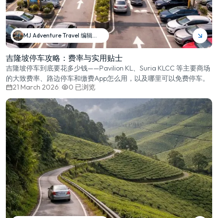
MJ Adventure Travel 编辑团队
吉隆坡停车攻略：费率与实用贴士
吉隆坡停车到底要花多少钱——Pavilion KL、Suria KLCC 等主要商场
的大致费率、路边停车和缴费App怎么用，以及哪里可以免费停车。
21 March 2026
0
已浏览