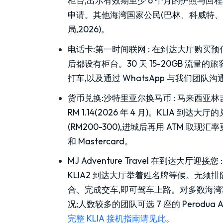
柜台,出示有效期至少 6 个月的护照与回
申请。其他海湾国家公民(巴林、科威特、
局,2026)。
电话卡:第一时间联网
:
在到达大厅购买预付费
后都设有柜台。30 天 15-20GB 流量的旅客套餐
打车,以及通过 WhatsApp 与我们
货币兑换:沙特里亚尔换马币
:
马来西亚林吉
RM 1.14(2026 年 4 月)。KLIA
(RM200-300),进城后再用 ATM 取
和 Mastercard。
MJ Adventure Travel 在到达大厅迎接您
KLIA2 到达大厅举着姓名牌等候。无须
合、完成交车,即可驾车上路。对多数海湾家庭而
况;人数较多的团队可选 7 座的 Perodua A
完整 KLIA 接机指南请见此
。