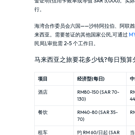
金证明(信用卡账单或等值 SAR 5,000)
行。
海湾合作委员会六国——沙特阿拉伯、阿联
来西亚。需要签证的其他国家公民,可通过
M
民局),审批需 2-5 个工作日。
马来西亚之旅要花多少钱?每日预算
项目
经济型(每日)
中
酒店
RM80-150 (SAR 70-
RM
130)
44
餐饮
RM40-80 (SAR 35-
RM
70)
租车
约 RM 60/日起 (SAR
当