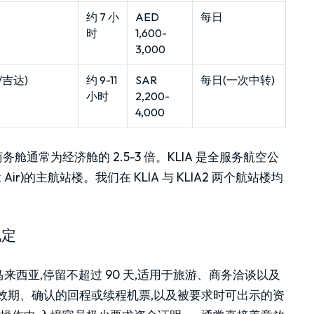
约 7 小
AED
每日
时
1,600-
3,000
吉达)
约 9-11
SAR
每日(一次中转)
小时
2,200-
4,000
舱通常为经济舱的 2.5-3 倍。KLIA 是全服务航空公
ir)的主航站楼。我们在 KLIA 与 KLIA2 两个航站楼均
规定
西亚,停留不超过 90 天,适用于旅游、商务洽谈以及
有效期、确认的回程或续程机票,以及被要求时可出示的资