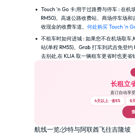
Touch 'n Go 卡:用于过路费与停车
:
在机场便
RM50)。高速公路收费站、商场停车场和吉
收现金的收费车道。
何处购买 Touch 'n G
不租车时如何进城
:
如果您不在机场取车,KL
站(单程 RM55)。Grab 打车到武吉免登
去别处,在 KLIA 取一辆租车更省时也更省
长租立省
直订自动享
4天以上 · 省8%
8天
航线一览:沙特与阿联酋飞往吉隆坡