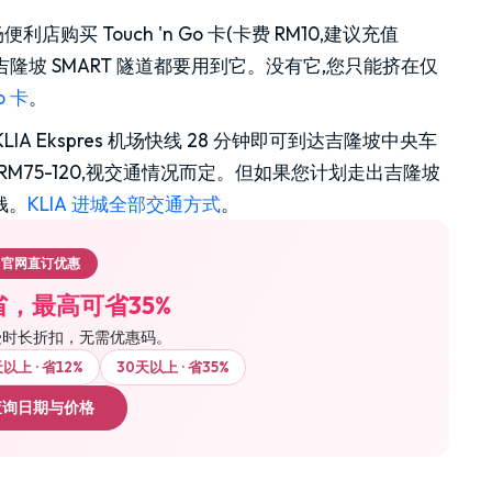
利店购买 Touch 'n Go 卡(卡费 RM10,建议充值
隆坡 SMART 隧道都要用到它。没有它,您只能挤在仅
o 卡
。
IA Ekspres 机场快线 28 分钟即可到达吉隆坡中央车
约 RM75-120,视交通情况而定。但如果您计划走出吉隆坡
钱。
KLIA 进城全部交通方式
。
官网直订优惠
，最高可省35%
受时长折扣，无需优惠码。
以上 · 省12%
30天以上 · 省35%
查询日期与价格