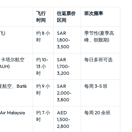
飞行
往返票价
班次频率
时间
区间
飞)
约 8 小
SAR
季节性(夏季高
时
1,800-
峰、朝觐期)
3,500
)、卡塔尔航空
约 10-
SAR
每日多班可选
UH)
13 小
1,700-
时
3,200
空、Batik
约 9 小
SAR
每周 3-5 班
时
2,000-
3,800
r Malaysia
约 7 小
AED
每周 20 余班
时
1,500-
2,800