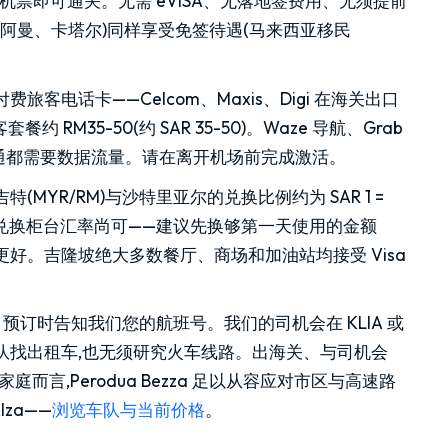
程机票即可通关。无需 eVISA、无落地签费用、无须提前
阿曼、卡塔尔)同样享受免签待遇(马来西亚移民
旅客电话卡——Celcom、Maxis、Digi 在海关出口
约 RM35-50(约 SAR 35-50)。Waze 导航、Grab
团队沟通都需要数据流量。请在离开机场前完成激活。
特(MYR/RM)与沙特里亚尔的兑换比例约为 SAR 1 =
 到达大厅的兑换柜台汇率尚可——建议先换够第一天使用的金额
现汇率更好。吉隆坡绝大多数餐厅、商场和加油站均接受 Visa
:
预订时告知我们您的航班号。我们的司机会在 KLIA 或
排队找出租车,也无须研究火车线路。出海关、与司机会
言,Perodua Bezza 足以从容应对市区与高速路
lza——
浏览车队与当前价格
。