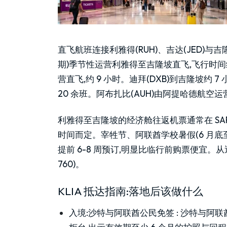
直飞航班连接利雅得(RUH)、吉达(JED)与
期)季节性运营利雅得至吉隆坡直飞,飞行时间
营直飞,约 9 小时。迪拜(DXB)到吉隆坡约 7 小时
20 余班。阿布扎比(AUH)由阿提哈德航空
利雅得至吉隆坡的经济舱往返机票通常在 SAR 1,8
时间而定。宰牲节、阿联酋学校暑假(6 月底
提前 6-8 周预订,明显比临行前购票便宜。从迪拜出发
760)。
KLIA 抵达指南:落地后该做什么
入境:沙特与阿联酋公民免签
:
沙特与阿联