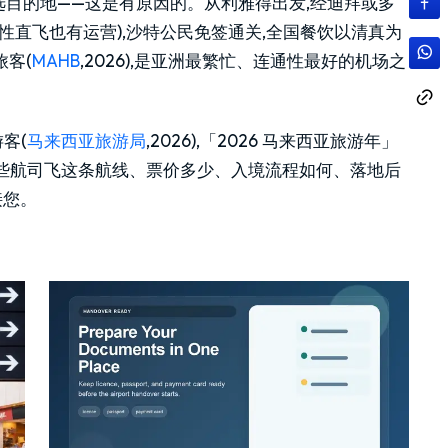
目的地——这是有原因的。从利雅得出发,经迪拜或多
(季节性直飞也有运营),沙特公民免签通关,全国餐饮以清真为
旅客(
MAHB
,2026),是亚洲最繁忙、连通性最好的机场之
游客(
马来西亚旅游局
,2026),「2026 马来西亚旅游年」
哪些航司飞这条航线、票价多少、入境流程如何、落地后
接您。