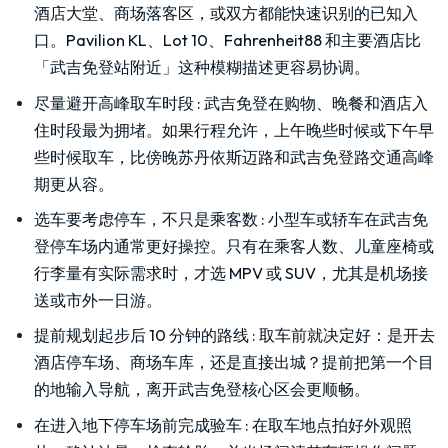
酒店大堂、商场落客区，或双方都能快速识别的已知入
口。Pavilion KL、Lot 10、Fahrenheit88 和主要酒店比
「武吉免登站附近」这种模糊描述更容易协调。
尽量避开高峰取车时段
:
武吉免登在购物、晚餐和酒店入
住时段最为拥堵。如果行程允许，上午晚些时候或下午早
些时候取车，比傍晚苏丹依斯迈路和武吉免登路交通高峰
期更从容。
选车要考虑停车，不只是乘客数
:
小型车或轿车在武吉免
登停车场内通常更好操控。只有在乘客人数、儿童座椅或
行李量有实际需求时，才选 MPV 或 SUV，尤其是机场接
送或市外一日游。
提前规划起步后 10 分钟的路线
:
取车前就决定好：是开去
酒店停车场、商场车库，还是直接出城？提前把第一个目
的地输入导航，离开武吉免登核心区会更顺畅。
在进入地下停车场前完成验车
:
在取车地点拍好外观照