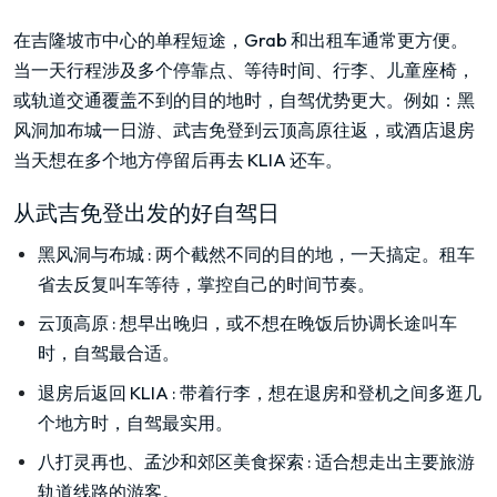
在吉隆坡市中心的单程短途，Grab 和出租车通常更方便。
当一天行程涉及多个停靠点、等待时间、行李、儿童座椅，
或轨道交通覆盖不到的目的地时，自驾优势更大。例如：黑
风洞加布城一日游、武吉免登到云顶高原往返，或酒店退房
当天想在多个地方停留后再去 KLIA 还车。
从武吉免登出发的好自驾日
黑风洞与布城
:
两个截然不同的目的地，一天搞定。租车
省去反复叫车等待，掌控自己的时间节奏。
云顶高原
:
想早出晚归，或不想在晚饭后协调长途叫车
时，自驾最合适。
退房后返回 KLIA
:
带着行李，想在退房和登机之间多逛几
个地方时，自驾最实用。
八打灵再也、孟沙和郊区美食探索
:
适合想走出主要旅游
轨道线路的游客。