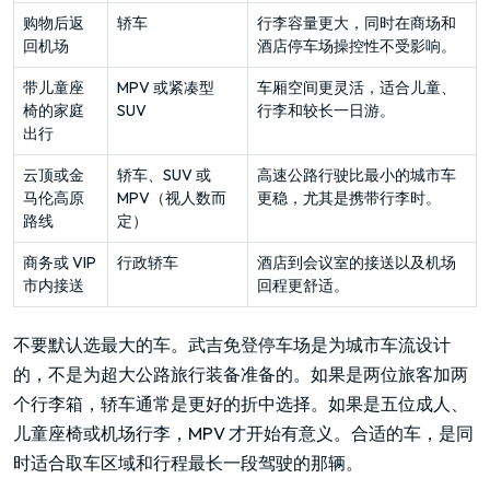
购物后返
轿车
行李容量更大，同时在商场和
回机场
酒店停车场操控性不受影响。
带儿童座
MPV 或紧凑型
车厢空间更灵活，适合儿童、
椅的家庭
SUV
行李和较长一日游。
出行
云顶或金
轿车、SUV 或
高速公路行驶比最小的城市车
马伦高原
MPV（视人数而
更稳，尤其是携带行李时。
路线
定）
商务或 VIP
行政轿车
酒店到会议室的接送以及机场
市内接送
回程更舒适。
不要默认选最大的车。武吉免登停车场是为城市车流设计
的，不是为超大公路旅行装备准备的。如果是两位旅客加两
个行李箱，轿车通常是更好的折中选择。如果是五位成人、
儿童座椅或机场行李，MPV 才开始有意义。合适的车，是同
时适合取车区域和行程最长一段驾驶的那辆。