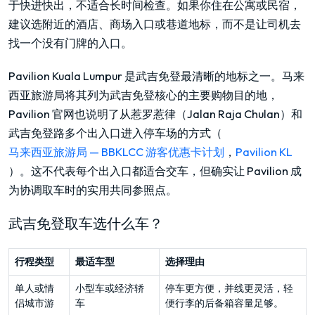
于快进快出，不适合长时间检查。如果你住在公寓或民宿，
建议选附近的酒店、商场入口或巷道地标，而不是让司机去
找一个没有门牌的入口。
Pavilion Kuala Lumpur 是武吉免登最清晰的地标之一。马来
西亚旅游局将其列为武吉免登核心的主要购物目的地，
Pavilion 官网也说明了从惹罗惹律（Jalan Raja Chulan）和
武吉免登路多个出入口进入停车场的方式（
马来西亚旅游局 — BBKLCC 游客优惠卡计划
，
Pavilion KL
）。这不代表每个出入口都适合交车，但确实让 Pavilion 成
为协调取车时的实用共同参照点。
武吉免登取车选什么车？
行程类型
最适车型
选择理由
单人或情
小型车或经济轿
停车更方便，并线更灵活，轻
侣城市游
车
便行李的后备箱容量足够。