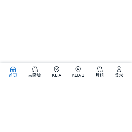
首页
吉隆坡
KLIA
KLIA 2
月租
登录
吉隆坡及马来西亚各地租车
MJ Adventure Travel 是一家位于吉隆坡的租车与旅游服务提供商，提供
自驾租车、月租车、代驾租车及私人包团服务，车队涵盖从小型车到精选