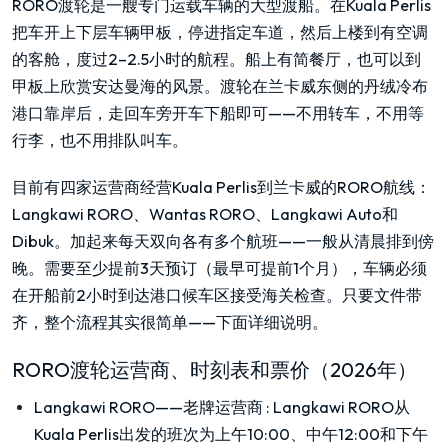
RORO渡轮是一艘专门运载车辆的大型渡船。在Kuala Perlis
把车开上下层车辆甲板，停进指定车道，然后上楼到有空调
的客舱，度过2–2.5小时的航程。船上有简餐厅，也可以到
甲板上欣赏安达曼海的风景。渡轮在兰卡威东侧的丹绒冷布
港口靠岸后，走回车旁开车下船即可——不用转车，不用等
行李，也不用排队叫车。
目前有四家运营商经营Kuala Perlis到兰卡威的RORO航线：
Langkawi RORO、Wantas RORO、Langkawi Auto和
Dibuk。加起来每天双向各有多个航班——一般从清晨排到傍
晚。需要至少提前3天预订（最早可提前1个月），车辆必须
在开船前2小时到达港口候车区接受海关检查。只要文件带
齐，整个流程其实很简单——下面详细说明。
RORO渡轮运营商、时刻表和票价（2026年）
Langkawi RORO——老牌运营商
:
Langkawi RORO从
Kuala Perlis出发的班次为上午10:00、中午12:00和下午