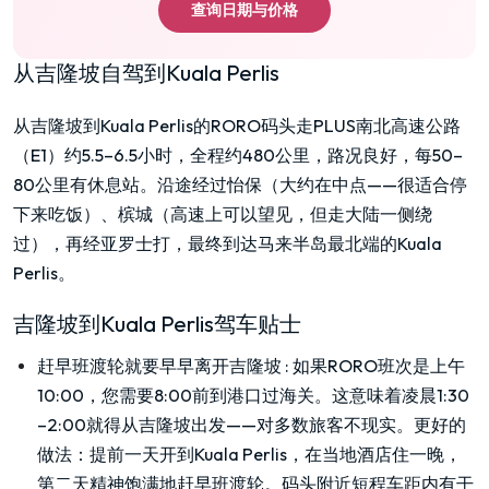
查询日期与价格
从吉隆坡自驾到Kuala Perlis
从吉隆坡到Kuala Perlis的RORO码头走PLUS南北高速公路
（E1）约5.5–6.5小时，全程约480公里，路况良好，每50–
80公里有休息站。沿途经过怡保（大约在中点——很适合停
下来吃饭）、槟城（高速上可以望见，但走大陆一侧绕
过），再经亚罗士打，最终到达马来半岛最北端的Kuala
Perlis。
吉隆坡到Kuala Perlis驾车贴士
赶早班渡轮就要早早离开吉隆坡
:
如果RORO班次是上午
10:00，您需要8:00前到港口过海关。这意味着凌晨1:30
–2:00就得从吉隆坡出发——对多数旅客不现实。更好的
做法：提前一天开到Kuala Perlis，在当地酒店住一晚，
第二天精神饱满地赶早班渡轮。码头附近短程车距内有干