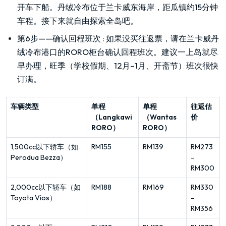
开车下船。丹绒冷布位于兰卡威东海岸，距瓜镇约15分钟
车程。接下来就自由探索全岛吧。
第6步——确认回程班次
:
如果没买往返票，请在兰卡威丹
绒冷布港口的RORO柜台确认回程班次。建议一上岛就尽
早办理，旺季（学校假期、12月–1月、开斋节）班次很快
订满。
车辆类型
单程
单程
往返估
（Langkawi
（Wantas
价
RORO）
RORO）
1,500cc以下轿车（如
RM155
RM139
RM273
Perodua Bezza）
–
RM300
2,000cc以下轿车（如
RM188
RM169
RM330
Toyota Vios）
–
RM356