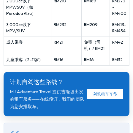
2,000cc以下
RM210
RM189
RM373
MPV/SUV（如
–
Perodua Alza）
RM400
3,000cc以下
RM232
RM209
RM413–
MPV/SUV
RM454
成人乘客
RM21
免费（司
RM42
机）/ RM21
儿童乘客（2–11岁）
RM16
RM16
RM32
计划自驾这些路线？
MJ Adventure Travel 提供吉隆坡出发
浏览租车车型
的租车服务——在线预订，我们的团队
为您安排取车。