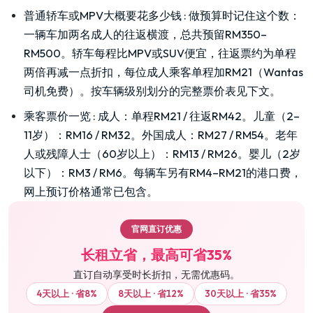
普通轿车或MPV大概要花多少钱
:
做预算时记住这个数：
一辆车加两名成人的往返横渡，总共预留RM350–
RM500。轿车每程比MPV或SUV便宜，往返票约为单程
两倍再减一点折扣，每位成人乘客单程加RM21（Wantas
司机免费）。按车辆级别划分的完整票价表见下文。
乘客票价一览
:
成人：单程RM21 / 往返RM42。儿童（2–
11岁）：RM16 / RM32。外国成人：RM27 / RM54。老年
人或残障人士（60岁以上）：RM13 / RM26。婴儿（2岁
以下）：RM3 / RM6。每辆车另有RM4–RM21的港口费，
网上预订价格通常已包含。
官网直订优惠
长租立省，最高可省35%
直订自动享受时长折扣，无需优惠码。
4天以上 · 省8%
8天以上 · 省12%
30天以上 · 省35%