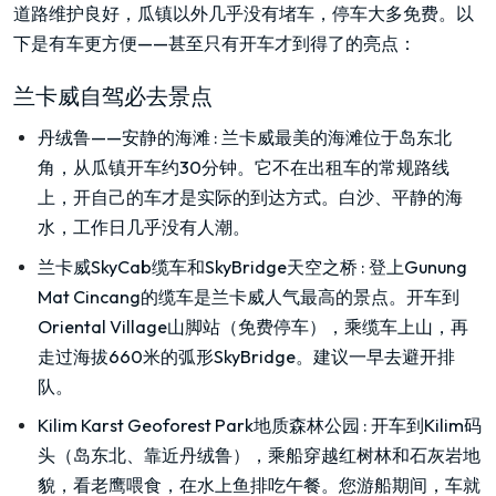
道路维护良好，瓜镇以外几乎没有堵车，停车大多免费。以
下是有车更方便——甚至只有开车才到得了的亮点：
兰卡威自驾必去景点
丹绒鲁——安静的海滩
:
兰卡威最美的海滩位于岛东北
角，从瓜镇开车约30分钟。它不在出租车的常规路线
上，开自己的车才是实际的到达方式。白沙、平静的海
水，工作日几乎没有人潮。
兰卡威SkyCab缆车和SkyBridge天空之桥
:
登上Gunung
Mat Cincang的缆车是兰卡威人气最高的景点。开车到
Oriental Village山脚站（免费停车），乘缆车上山，再
走过海拔660米的弧形SkyBridge。建议一早去避开排
队。
Kilim Karst Geoforest Park地质森林公园
:
开车到Kilim码
头（岛东北、靠近丹绒鲁），乘船穿越红树林和石灰岩地
貌，看老鹰喂食，在水上鱼排吃午餐。您游船期间，车就