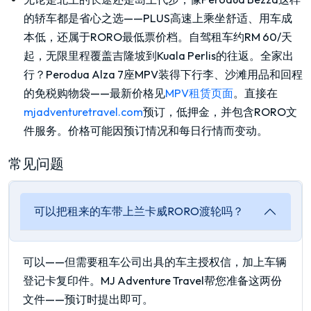
的轿车都是省心之选——PLUS高速上乘坐舒适、用车成
本低，还属于RORO最低票价档。自驾租车约RM 60/天
起，无限里程覆盖吉隆坡到Kuala Perlis的往返。全家出
行？Perodua Alza 7座MPV装得下行李、沙滩用品和回程
的免税购物袋——最新价格见
MPV租赁页面
。直接在
mjadventuretravel.com
预订，低押金，并包含RORO文
件服务。价格可能因预订情况和每日行情而变动。
常见问题
可以把租来的车带上兰卡威RORO渡轮吗？
可以——但需要租车公司出具的车主授权信，加上车辆
登记卡复印件。MJ Adventure Travel帮您准备这两份
文件——预订时提出即可。