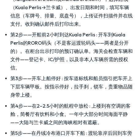
（Kuala Perlis→兰卡威）、出发日期和时间，填写车辆
信息（车牌号、排量、底盘号），上传证件扫描件并在线
支付。收到确认邮件后打印出来。
第2步——开船前2小时到达Kuala Perlis
:
开车到Kuala
Perlis的RORO码头（不是客运渡轮码头——两者是分开
的）。在柜台出示打印的预订确认单。海关会检查车辆和
文件——登记卡、IC/护照，以及非本人车辆所需的授权
信。
第3步——开车上船停好
:
按车道标线和船员指引把车开上
下层车辆甲板。按指示停好，拉手刹，锁车，贵重物品随
身带上楼。
第4步——在2–2.5小时的航程中放松
:
上楼到有空调的客
舱，简餐厅有饮料和小食。一年中大部分时间海面平静
——大陆与兰卡威之间的海峡相对有遮蔽。
第5步——在丹绒冷布港口开车下船
:
渡轮靠岸后回到车旁