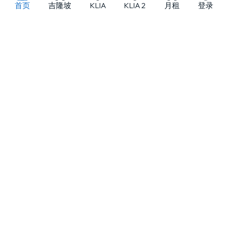
首页
吉隆坡
KLIA
KLIA 2
月租
登录
吉隆坡及马来西亚各地租车
MJ Adventure Travel 是一家位于吉隆坡的租车与旅游服务提供商，提供
自驾租车、月租车、代驾租车及私人包团服务，车队涵盖从小型车到精选
豪华车型。
关于
服务区域
优惠
官方信息