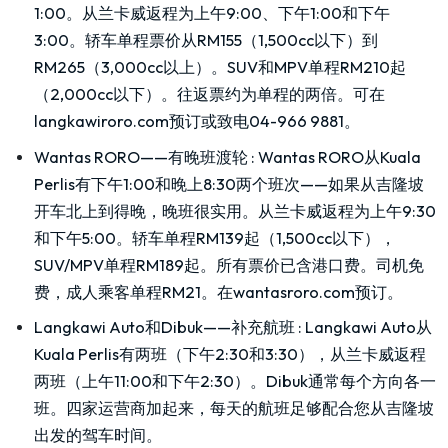
1:00。从兰卡威返程为上午9:00、下午1:00和下午
3:00。轿车单程票价从RM155（1,500cc以下）到
RM265（3,000cc以上）。SUV和MPV单程RM210起
（2,000cc以下）。往返票约为单程的两倍。可在
langkawiroro.com预订或致电
04-966 9881
。
Wantas RORO——有晚班渡轮
:
Wantas RORO从Kuala
Perlis有下午1:00和晚上8:30两个班次——如果从吉隆坡
开车北上到得晚，晚班很实用。从兰卡威返程为上午9:30
和下午5:00。轿车单程RM139起（1,500cc以下），
SUV/MPV单程RM189起。所有票价已含港口费。司机免
费，成人乘客单程RM21。在wantasroro.com预订。
Langkawi Auto和Dibuk——补充航班
:
Langkawi Auto从
Kuala Perlis有两班（下午2:30和3:30），从兰卡威返程
两班（上午11:00和下午2:30）。Dibuk通常每个方向各一
班。四家运营商加起来，每天的航班足够配合您从吉隆坡
出发的驾车时间。