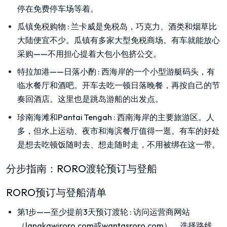
停在免费停车场等着。
瓜镇免税购物
:
兰卡威是免税岛，巧克力、酒类和烟草比
大陆便宜不少。瓜镇有多家大型免税商场。有车就能放心
采购——不用担心提着大包小包挤公交。
特拉加港——日落小酌
:
西海岸的一个小型游艇码头，有
临水餐厅和酒吧。开车去吃一顿日落晚餐，再按自己的节
奏回酒店。这里也是跳岛游船的出发点。
珍南海滩和Pantai Tengah
:
西南海岸的主要旅游区。人
多，但水上运动、夜市和海滨餐厅值得一逛。有车的好处
是想去吃顿饭随时去、想走随时走，不用被绑在这一带。
分步指南：RORO渡轮预订与登船
RORO预订与登船清单
第1步——至少提前3天预订渡轮
:
访问运营商网站
（langkawiroro.com或wantasroro.com），选择路线