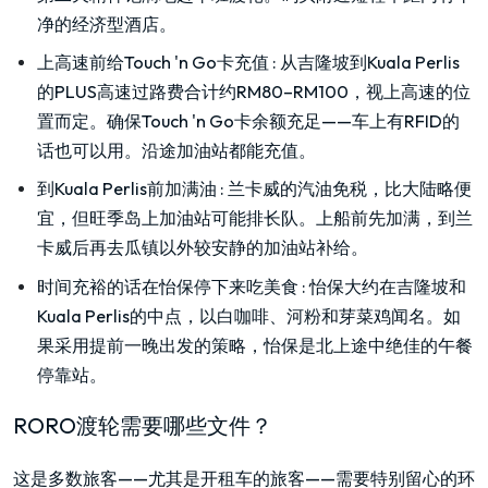
净的经济型酒店。
上高速前给Touch 'n Go卡充值
:
从吉隆坡到Kuala Perlis
的PLUS高速过路费合计约RM80–RM100，视上高速的位
置而定。确保Touch 'n Go卡余额充足——车上有RFID的
话也可以用。沿途加油站都能充值。
到Kuala Perlis前加满油
:
兰卡威的汽油免税，比大陆略便
宜，但旺季岛上加油站可能排长队。上船前先加满，到兰
卡威后再去瓜镇以外较安静的加油站补给。
时间充裕的话在怡保停下来吃美食
:
怡保大约在吉隆坡和
Kuala Perlis的中点，以白咖啡、河粉和芽菜鸡闻名。如
果采用提前一晚出发的策略，怡保是北上途中绝佳的午餐
停靠站。
RORO渡轮需要哪些文件？
这是多数旅客——尤其是开租车的旅客——需要特别留心的环