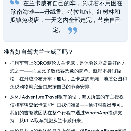
在兰卡威有自己的车，意味着不用困在
珍南海滩——丹绒鲁、特拉加港、红树林和
瓜镇免税店，一天之内全部走完，节奏自己
定。
准备好自驾去兰卡威了吗？
把租车带上RORO渡轮去兰卡威，是体验这座岛最好的方
式之一——而且比多数旅客想象的简单。航程本身很轻
松，在丹绒冷布开车下船后，兰卡威的海滩、地质公园和
免税购物就完全由您按自己的节奏安排。
从MJ Adventure Travel租车的话，海关所需的车主授权
信和车辆登记卡复印件由我们准备——预订时提出即可。
我们的吉隆坡团队在整个行程中通过WhatsApp提供支
持，从KLIA取车到您从兰卡威归来。
无论是北上的长途还是岛上代步，像Perodua Bezza这样