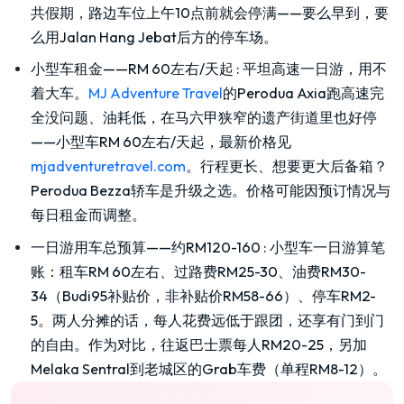
共假期，路边车位上午10点前就会停满——要么早到，要
么用Jalan Hang Jebat后方的停车场。
小型车租金——RM 60左右/天起
:
平坦高速一日游，用不
着大车。
MJ Adventure Travel
的Perodua Axia跑高速完
全没问题、油耗低，在马六甲狭窄的遗产街道里也好停
——小型车RM 60左右/天起，最新价格见
mjadventuretravel.com
。行程更长、想要更大后备箱？
Perodua Bezza轿车是升级之选。价格可能因预订情况与
每日租金而调整。
一日游用车总预算——约RM120-160
:
小型车一日游算笔
账：租车RM 60左右、过路费RM25-30、油费RM30-
34（Budi95补贴价，非补贴价RM58-66）、停车RM2-
5。两人分摊的话，每人花费远低于跟团，还享有门到门
的自由。作为对比，往返巴士票每人RM20-25，另加
Melaka Sentral到老城区的Grab车费（单程RM8-12）。