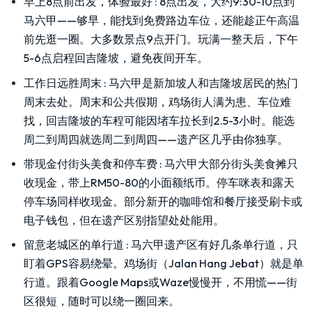
早上8点前出发，体验最好
:
8点出发，大约9:30-10点到
马六甲——够早，能找到免费路边车位，还能趁正午高温
前先逛一圈。大多数景点9点开门。玩满一整天后，下午
5-6点启程回吉隆坡，避免夜间开车。
工作日远胜周末
:
马六甲是新加坡人和吉隆坡居民的热门
周末去处。周末和公共假期，鸡场街人满为患、车位难
找，回吉隆坡的车程可能因堵车拉长到2.5-3小时。能选
周二到周四就选周二到周四——遗产区几乎由你独享。
带现金付街头美食和停车费
:
马六甲大部分街头美食摊只
收现金，带上RM50-80的小面额纸币。停车咪表和露天
停车场同样收现金。部分新开的咖啡馆和餐厅接受刷卡或
电子钱包，但在遗产区别指望处处能用。
留意老城区的单行道
:
马六甲遗产区有好几条单行道，只
盯着GPS容易绕晕。鸡场街（Jalan Hang Jebat）就是单
行道。跟着Google Maps或Waze慢慢开，不用慌——街
区很短，随时可以绕一圈回来。