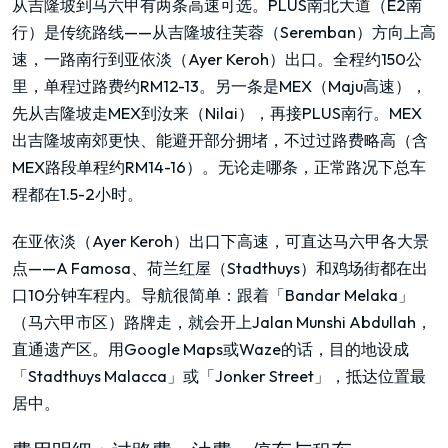
从吉隆坡到马六甲有两条高速可选。PLUS南北大道（E2南
行）是传统路线——从吉隆坡往芙蓉（Seremban）方向上高
速，一路南行到亚依淡（Ayer Keroh）出口。全程约150公
里，单程过路费约RM12-13。另一条是MEX（Maju高速），
先从吉隆坡走MEX到汝来（Nilai），再接PLUS南行。MEX
出吉隆坡南郊更快、能避开部分拥堵，不过过路费略高（含
MEX路段单程约RM14-16）。无论走哪条，正常路况下总车
程都在1.5-2小时。
在亚依淡（Ayer Keroh）出口下高速，可直达马六甲各大景
点——A Famosa、荷兰红屋（Stadthuys）和鸡场街都在出
口10分钟车程内。导航很简单：跟着「Bandar Melaka」
（马六甲市区）路牌走，就会开上Jalan Munshi Abdullah，
直通遗产区。用Google Maps或Waze的话，目的地设成
「Stadthuys Malacca」或「Jonker Street」，抵达位置最
居中。