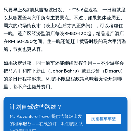
只要早上8点前从吉隆坡出发、下午5-6点返程，一日游就足
以从容覆盖马六甲所有主要景点。不过，如果想体验周五、
周六的鸡场街夜市（晚上8点后才真正热闹），可以考虑住
一晚。遗产区经济型酒店每晚RM80-120起，精品遗产酒店
在RM150-250之间。住一晚还能赶上黄昏时段的马六甲河游
船，节奏也更从容。
如果决定过夜，同一辆车还能继续发挥作用——不少游客会
把马六甲和南下新山（Johor Bahru）或迪沙鲁（Desaru）
的多日行程串起来。MJ的不限里程政策意味着无论开到哪
里，都不产生额外费用。
计划自驾这些路线？
MJ Adventure Travel 提供吉隆坡出发
浏览租车车型
的租车服务——在线预订，我们的团队
为您安排取车。