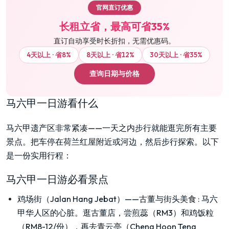
官网直订优惠
长租立省，最高可省35%
直订自动享受时长折扣，无需优惠码。
4天以上 · 省8%
8天以上 · 省12%
30天以上 · 省35%
查询日期与价格
马六甲一日游看什么
马六甲遗产区非常紧凑——一天之内步行就能逛完所有主要
景点。把车停在荷兰红屋附近或河边，然后步行探索。以下
是一份实用行程：
马六甲一日游必看景点
鸡场街（Jalan Hang Jebat）——古董与街头美食
:
马六
甲华人区的心脏。逛古董店，尝煎蕊（RM3）和鸡饭粒
（RM8-12/份），再去青云亭（Cheng Hoon Teng