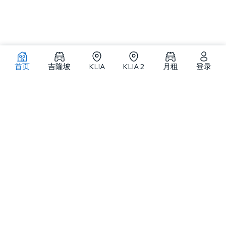
首页
吉隆坡
KLIA
KLIA 2
月租
登录
吉隆坡及马来西亚各地租车
MJ Adventure Travel 是一家位于吉隆坡的租车与旅游服务提供商，提供
自驾租车、月租车、代驾租车及私人包团服务，车队涵盖从小型车到精选
豪华车型。
关于