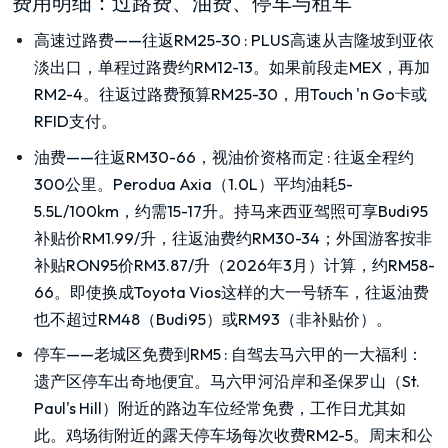
费用明细：过路费、油费、停车与租车
高速过路费——往返RM25-30
:
PLUS高速从吉隆坡到亚依
淡出口，单程过路费约RM12-13。如果前段走MEX，再加
RM2-4。往返过路费预算RM25-30，用Touch 'n Go卡或
RFID支付。
油费——往返RM30-66，视油价资格而定
:
往返全程约
300公里。Perodua Axia（1.0L）平均油耗5-
5.5L/100km，约需15-17升。持马来西亚驾照可享Budi95
补贴价RM1.99/升，往返油费约RM30-34；外国游客按非
补贴RON95价RM3.87/升（2026年3月）计算，约RM58-
66。即使换成Toyota Vios这样的大一号轿车，往返油费
也不超过RM48（Budi95）或RM93（非补贴价）。
停车——老城区免费到RM5
:
自驾去马六甲的一大福利：
遗产区停车出奇地便宜。马六甲河沿岸和圣保罗山（St.
Paul's Hill）附近的路边车位经常免费，工作日尤其如
此。鸡场街附近的露天停车场每次收费RM2-5。周末和公