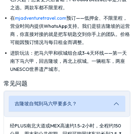
之选。两款车都不限里程。
在
mjadventuretravel.com
预订——低押金、不限里程，
营业时间内提供WhatsApp支持。我们是驻吉隆坡的运营
商，你直接对接的就是把车钥匙交到你手上的团队。价格
可能因预订情况与每日租金而调整。
进阶玩法：把马六甲和槟城组合成3-4天环线——第一天
南下马六甲，回吉隆坡，再北上槟城。一辆租车，两座
UNESCO世界遗产城市。
常见问题
吉隆坡自驾到马六甲要多久？
经PLUS南北大道或MEX高速约1.5-2小时，全程约150
公里。周末和公共假期，回程可能因堵车拉长到2.5-3