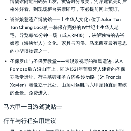
博物馆附近的码头出发。黄昏时分最美，河岸建筑亮灯后
格外好看。到现场柜台买票即可，不必提前网上预订。
峇峇娘惹遗产博物馆——土生华人文化
:
位于Jalan Tun
Tan Cheng Lock的一栋保存完好的19世纪土生华人老
宅。导览每45分钟一场（成人RM18），讲解独特的峇峇
娘惹（海峡华人）文化、家具与习俗。马来西亚最有意思
的小型博物馆之一。
圣保罗山与圣保罗教堂——带观景视野的殖民遗迹
:
从A
Famosa后方沿山而上，即达1521年葡萄牙人建造的圣保
罗教堂遗址。荷兰墓碑和圣方济各·沙勿略（St. Francis
Xavier）雕像立于此处。山顶可远眺马六甲屋顶直到海峡
的全景。免费进入。
马六甲一日游驾驶贴士
行车与行程实用建议