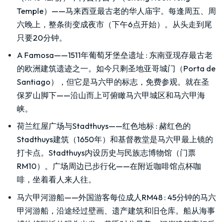
Temple）——马来西亚最古老的华人庙宇。每逢周五、周
六晚上，整条街变成夜市（下午6点开始）。从头走到尾
只要20分钟。
A Famosa——1511年葡萄牙堡垒遗址
:
东南亚现存最古老
的欧洲建筑遗迹之一。如今只剩圣地亚哥城门（Porta de
Santiago），但它是马六甲的标志，免费参观。就在圣
保罗山脚下——沿山而上可俯瞰马六甲城区和马六甲海
峡。
荷兰红屋广场与Stadthuys——红色地标
:
赭红色的
Stadthuys建筑（1650年）和基督教堂是马六甲最上镜的
打卡点。Stadthuys内设历史与民族志博物馆（门票
RM10）。广场周边已步行化——在附近咖啡馆点杯咖
啡，坐着看人来人往。
马六甲河游船——外国游客每位成人RM48
:
45分钟的马六
甲河游船，沿途经过壁画、遗产建筑和旧仓库。船从海事