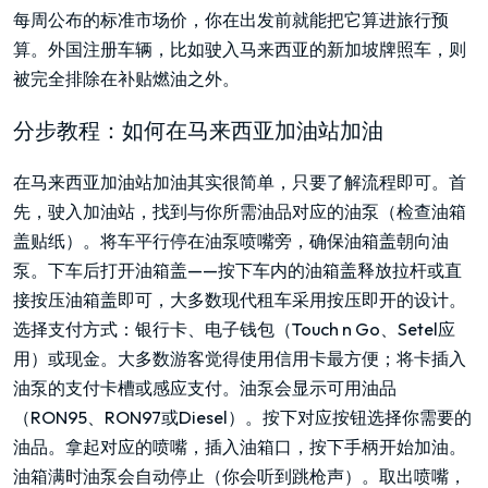
每周公布的标准市场价，你在出发前就能把它算进旅行预
算。外国注册车辆，比如驶入马来西亚的新加坡牌照车，则
被完全排除在补贴燃油之外。
分步教程：如何在马来西亚加油站加油
在马来西亚加油站加油其实很简单，只要了解流程即可。首
先，驶入加油站，找到与你所需油品对应的油泵（检查油箱
盖贴纸）。将车平行停在油泵喷嘴旁，确保油箱盖朝向油
泵。下车后打开油箱盖——按下车内的油箱盖释放拉杆或直
接按压油箱盖即可，大多数现代租车采用按压即开的设计。
选择支付方式：银行卡、电子钱包（Touch n Go、Setel应
用）或现金。大多数游客觉得使用信用卡最方便；将卡插入
油泵的支付卡槽或感应支付。油泵会显示可用油品
（RON95、RON97或Diesel）。按下对应按钮选择你需要的
油品。拿起对应的喷嘴，插入油箱口，按下手柄开始加油。
油箱满时油泵会自动停止（你会听到跳枪声）。取出喷嘴，