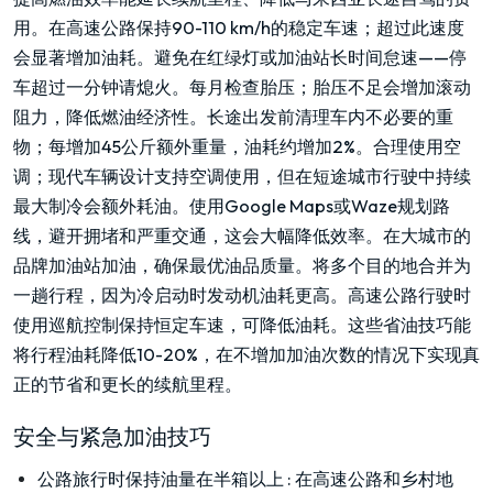
用。在高速公路保持90-110 km/h的稳定车速；超过此速度
会显著增加油耗。避免在红绿灯或加油站长时间怠速——停
车超过一分钟请熄火。每月检查胎压；胎压不足会增加滚动
阻力，降低燃油经济性。长途出发前清理车内不必要的重
物；每增加45公斤额外重量，油耗约增加2%。合理使用空
调；现代车辆设计支持空调使用，但在短途城市行驶中持续
最大制冷会额外耗油。使用Google Maps或Waze规划路
线，避开拥堵和严重交通，这会大幅降低效率。在大城市的
品牌加油站加油，确保最优油品质量。将多个目的地合并为
一趟行程，因为冷启动时发动机油耗更高。高速公路行驶时
使用巡航控制保持恒定车速，可降低油耗。这些省油技巧能
将行程油耗降低10-20%，在不增加加油次数的情况下实现真
正的节省和更长的续航里程。
安全与紧急加油技巧
公路旅行时保持油量在半箱以上
:
在高速公路和乡村地