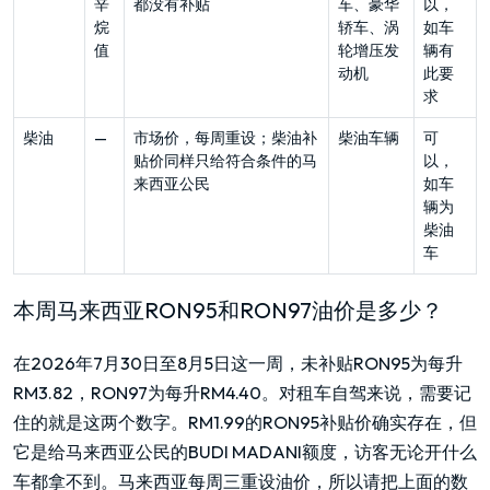
辛
都没有补贴
车、豪华
以，
烷
轿车、涡
如车
值
轮增压发
辆有
动机
此要
求
柴油
—
市场价，每周重设；柴油补
柴油车辆
可
贴价同样只给符合条件的马
以，
来西亚公民
如车
辆为
柴油
车
本周马来西亚RON95和RON97油价是多少？
在2026年7月30日至8月5日这一周，未补贴RON95为每升
RM3.82，RON97为每升RM4.40。对租车自驾来说，需要记
住的就是这两个数字。RM1.99的RON95补贴价确实存在，但
它是给马来西亚公民的BUDI MADANI额度，访客无论开什么
车都拿不到。马来西亚每周三重设油价，所以请把上面的数