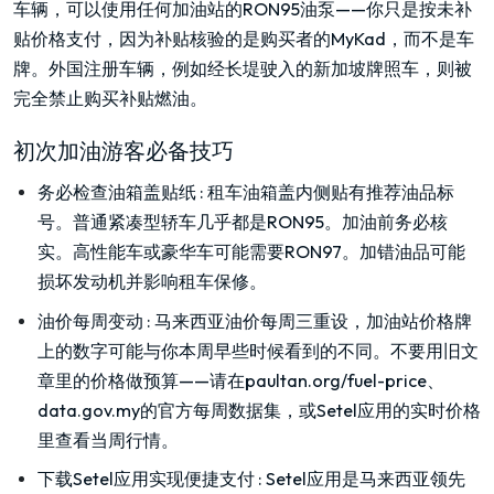
车辆，可以使用任何加油站的RON95油泵——你只是按未补
贴价格支付，因为补贴核验的是购买者的MyKad，而不是车
牌。外国注册车辆，例如经长堤驶入的新加坡牌照车，则被
完全禁止购买补贴燃油。
初次加油游客必备技巧
务必检查油箱盖贴纸
:
租车油箱盖内侧贴有推荐油品标
号。普通紧凑型轿车几乎都是RON95。加油前务必核
实。高性能车或豪华车可能需要RON97。加错油品可能
损坏发动机并影响租车保修。
油价每周变动
:
马来西亚油价每周三重设，加油站价格牌
上的数字可能与你本周早些时候看到的不同。不要用旧文
章里的价格做预算——请在paultan.org/fuel-price、
data.gov.my的官方每周数据集，或Setel应用的实时价格
里查看当周行情。
下载Setel应用实现便捷支付
:
Setel应用是马来西亚领先