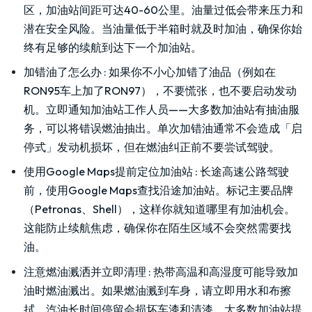
区，加油站间距可达40-60公里。油量过低会带来压力和
潜在安全风险。当油量低于半箱时就及时加油，确保你始
终有足够的续航到达下一个加油站。
加错油了怎么办
:
如果你不小心加错了油品（例如在
RON95车上加了RON97），不要慌张，也不要启动发动
机。立即通知加油站工作人员——大多数加油站有抽油服
务，可以将错误燃油抽出。单次加错油通常不会造成「启
停式」发动机损坏，但在燃油纠正前不要尝试驾驶。
使用Google Maps提前定位加油站
:
长途高速公路驾驶
前，使用Google Maps查找沿途加油站。标记主要品牌
（Petronas、Shell），这样你就知道哪里有加油机会。
这能防止续航焦虑，确保你在陌生区域不会突然需要找
油。
注意燃油溅洒并立即清理
:
热带高温和高湿度可能导致加
油时燃油溅出。如果燃油溅到车身，请立即用水和布擦
拭。汽油长时间停留会损坏车漆和清漆。大多数加油站提