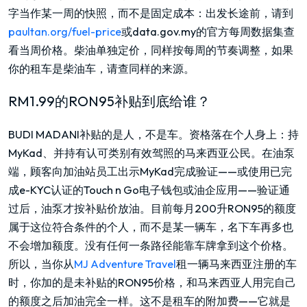
字当作某一周的快照，而不是固定成本：出发长途前，请到
paultan.org/fuel-price
或data.gov.my的官方每周数据集查
看当周价格。柴油单独定价，同样按每周的节奏调整，如果
你的租车是柴油车，请查同样的来源。
RM1.99的RON95补贴到底给谁？
BUDI MADANI补贴的是人，不是车。资格落在个人身上：持
MyKad、并持有认可类别有效驾照的马来西亚公民。在油泵
端，顾客向加油站员工出示MyKad完成验证——或使用已完
成e-KYC认证的Touch n Go电子钱包或油企应用——验证通
过后，油泵才按补贴价放油。目前每月200升RON95的额度
属于这位符合条件的个人，而不是某一辆车，名下车再多也
不会增加额度。没有任何一条路径能靠车牌拿到这个价格。
所以，当你从
MJ Adventure Travel
租一辆马来西亚注册的车
时，你加的是未补贴的RON95价格，和马来西亚人用完自己
的额度之后加油完全一样。这不是租车的附加费——它就是