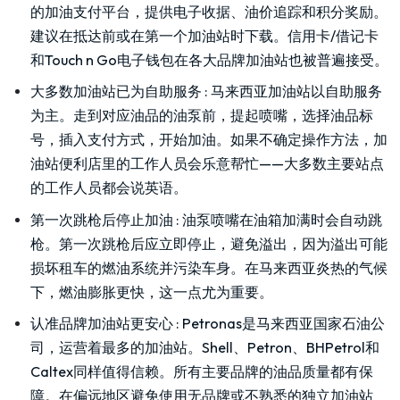
的加油支付平台，提供电子收据、油价追踪和积分奖励。
建议在抵达前或在第一个加油站时下载。信用卡/借记卡
和Touch n Go电子钱包在各大品牌加油站也被普遍接受。
大多数加油站已为自助服务
:
马来西亚加油站以自助服务
为主。走到对应油品的油泵前，提起喷嘴，选择油品标
号，插入支付方式，开始加油。如果不确定操作方法，加
油站便利店里的工作人员会乐意帮忙——大多数主要站点
的工作人员都会说英语。
第一次跳枪后停止加油
:
油泵喷嘴在油箱加满时会自动跳
枪。第一次跳枪后应立即停止，避免溢出，因为溢出可能
损坏租车的燃油系统并污染车身。在马来西亚炎热的气候
下，燃油膨胀更快，这一点尤为重要。
认准品牌加油站更安心
:
Petronas是马来西亚国家石油公
司，运营着最多的加油站。Shell、Petron、BHPetrol和
Caltex同样值得信赖。所有主要品牌的油品质量都有保
障。在偏远地区避免使用无品牌或不熟悉的独立加油站