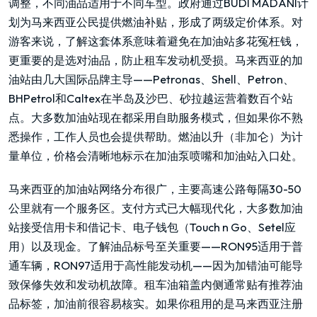
调整，不同油品适用于不同车型。政府通过BUDI MADANI计
划为马来西亚公民提供燃油补贴，形成了两级定价体系。对
游客来说，了解这套体系意味着避免在加油站多花冤枉钱，
更重要的是选对油品，防止租车发动机受损。马来西亚的加
油站由几大国际品牌主导——Petronas、Shell、Petron、
BHPetrol和Caltex在半岛及沙巴、砂拉越运营着数百个站
点。大多数加油站现在都采用自助服务模式，但如果你不熟
悉操作，工作人员也会提供帮助。燃油以升（非加仑）为计
量单位，价格会清晰地标示在加油泵喷嘴和加油站入口处。
马来西亚的加油站网络分布很广，主要高速公路每隔30-50
公里就有一个服务区。支付方式已大幅现代化，大多数加油
站接受信用卡和借记卡、电子钱包（Touch n Go、Setel应
用）以及现金。了解油品标号至关重要——RON95适用于普
通车辆，RON97适用于高性能发动机——因为加错油可能导
致保修失效和发动机故障。租车油箱盖内侧通常贴有推荐油
品标签，加油前很容易核实。如果你租用的是马来西亚注册