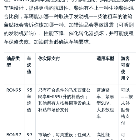
车辆设计，提供更强的抗爆性。柴油有不止一种生物柴油混
合比例，车辆能加哪一种取决于发动机——柴油租车的油箱
盖贴纸会告诉你该加哪一种。加错油品会导致爆震（可听到
的发动机异响）、性能下降、催化转化器损坏，并可能使租
车保修失效。加油前务必确认车辆要求。
油品类
辛
你实际支付
适用车型
游客
型
烷
可否
值
使
用？
RON95
95
只有符合条件的马来西亚公
普通轿
可以
辛
民享RM1.99/升的补贴价；
车、紧凑
——按
烷
其他所有人按每周重设的未
型SUV、
未补
值
补贴市场价支付
大多数租
贴价
车
格支
付
RON97
97
市场价，每周重设；任何人
高性能
可