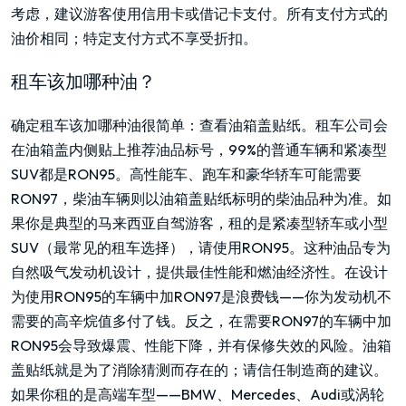
考虑，建议游客使用信用卡或借记卡支付。所有支付方式的
油价相同；特定支付方式不享受折扣。
租车该加哪种油？
确定租车该加哪种油很简单：查看油箱盖贴纸。租车公司会
在油箱盖内侧贴上推荐油品标号，99%的普通车辆和紧凑型
SUV都是RON95。高性能车、跑车和豪华轿车可能需要
RON97，柴油车辆则以油箱盖贴纸标明的柴油品种为准。如
果你是典型的马来西亚自驾游客，租的是紧凑型轿车或小型
SUV（最常见的租车选择），请使用RON95。这种油品专为
自然吸气发动机设计，提供最佳性能和燃油经济性。在设计
为使用RON95的车辆中加RON97是浪费钱——你为发动机不
需要的高辛烷值多付了钱。反之，在需要RON97的车辆中加
RON95会导致爆震、性能下降，并有保修失效的风险。油箱
盖贴纸就是为了消除猜测而存在的；请信任制造商的建议。
如果你租的是高端车型——BMW、Mercedes、Audi或涡轮