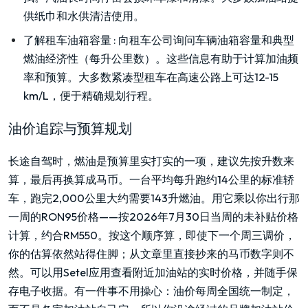
供纸巾和水供清洁使用。
了解租车油箱容量
:
向租车公司询问车辆油箱容量和典型
燃油经济性（每升公里数）。这些信息有助于计算加油频
率和预算。大多数紧凑型租车在高速公路上可达12-15
km/L，便于精确规划行程。
油价追踪与预算规划
长途自驾时，燃油是预算里实打实的一项，建议先按升数来
算，最后再换算成马币。一台平均每升跑约14公里的标准轿
车，跑完2,000公里大约需要143升燃油。用它乘以你出行那
一周的RON95价格——按2026年7月30日当周的未补贴价格
计算，约合RM550。按这个顺序算，即使下一个周三调价，
你的估算依然站得住脚；从文章里直接抄来的马币数字则不
然。可以用Setel应用查看附近加油站的实时价格，并随手保
存电子收据。有一件事不用操心：油价每周全国统一制定，