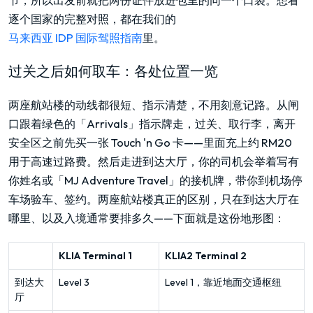
节，所以出发前就把两份证件放进包里的同一个口袋。想看
逐个国家的完整对照，都在我们的
马来西亚 IDP 国际驾照指南
里。
过关之后如何取车：各处位置一览
两座航站楼的动线都很短、指示清楚，不用刻意记路。从闸
口跟着绿色的「Arrivals」指示牌走，过关、取行李，离开
安全区之前先买一张 Touch 'n Go 卡——里面充上约 RM20
用于高速过路费。然后走进到达大厅，你的司机会举着写有
你姓名或「MJ Adventure Travel」的接机牌，带你到机场停
车场验车、签约。两座航站楼真正的区别，只在到达大厅在
哪里、以及入境通常要排多久——下面就是这份地形图：
KLIA Terminal 1
KLIA2 Terminal 2
到达大
Level 3
Level 1，靠近地面交通枢纽
厅