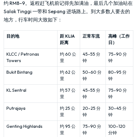
约 RM8–9。返程赶飞机前记得先加满油，最后几个加油站在
Salak Tinggi 一带和 Sepang 进场路上。到大多数人要去的
地方，行车时间大致如下：
目的地
距 KLIA
正常车流
高峰（工作
距离
日）
KLCC / Petronas
约 60 公
45–55 分
75–90 分
Towers
里
钟
钟
Bukit Bintang
约 62 公
50–60 分
80–95 分
里
钟
钟
KL Sentral
约 57 公
45–55 分
75–90 分
里
钟
钟
Putrajaya
约 25 公
20–25 分
30–45 分
里
钟
钟
Genting Highlands
约 95 公
75–90 分
100–120
里
钟
分钟