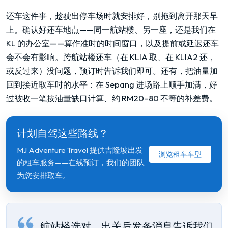
还车这件事，趁驶出停车场时就安排好，别拖到离开那天早
上。确认好还车地点——同一航站楼、另一座，还是我们在
KL 的办公室——算作准时的时间窗口，以及提前或延迟还车
会不会有影响。跨航站楼还车（在 KLIA 取、在 KLIA2 还，
或反过来）没问题，预订时告诉我们即可。还有，把油量加
回到接近取车时的水平：在 Sepang 进场路上顺手加满，好
过被收一笔按油量缺口计算、约 RM20–80 不等的补差费。
计划自驾这些路线？
MJ Adventure Travel 提供吉隆坡出发
浏览租车车型
的租车服务——在线预订，我们的团队
为您安排取车。
航站楼选对，出关后发条消息告诉我们