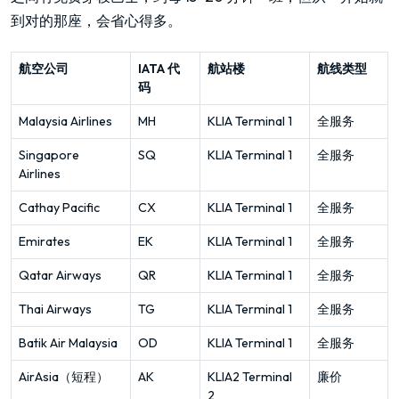
到对的那座，会省心得多。
航空公司
IATA 代
航站楼
航线类型
码
Malaysia Airlines
MH
KLIA Terminal 1
全服务
Singapore
SQ
KLIA Terminal 1
全服务
Airlines
Cathay Pacific
CX
KLIA Terminal 1
全服务
Emirates
EK
KLIA Terminal 1
全服务
Qatar Airways
QR
KLIA Terminal 1
全服务
Thai Airways
TG
KLIA Terminal 1
全服务
Batik Air Malaysia
OD
KLIA Terminal 1
全服务
AirAsia（短程）
AK
KLIA2 Terminal
廉价
2