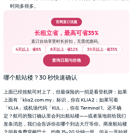
时间多得多。
官网直订优惠
长租立省，最高可省35%
直订自动享受时长折扣，无需优惠码。
4天以上 · 省8%
8天以上 · 省12%
30天以上 · 省35%
查询日期与价格
哪个航站楼？30 秒快速确认
上面已经按航司对上了，但最保险的一招是看登机牌：如果
上面有「klia2.com.my」标识，你在 KLIA2；如果写着
「KLIA」或机场代码「KUL」，你在 Terminal 1。还不确
定？航司的预订确认里会列出航站楼——或者落地前给我们
发条消息，我们会告诉你在哪个到达大厅等你。两座航站楼
之间有免费穿梭巴士，约每 15–20 分钟一班，但从一开始就