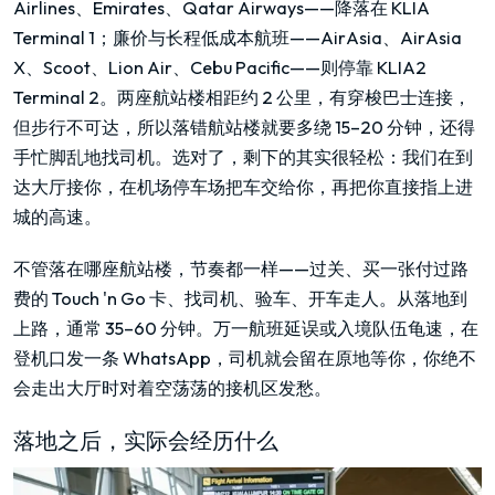
Airlines、Emirates、Qatar Airways——降落在 KLIA
Terminal 1；廉价与长程低成本航班——AirAsia、AirAsia
X、Scoot、Lion Air、Cebu Pacific——则停靠 KLIA2
Terminal 2。两座航站楼相距约 2 公里，有穿梭巴士连接，
但步行不可达，所以落错航站楼就要多绕 15–20 分钟，还得
手忙脚乱地找司机。选对了，剩下的其实很轻松：我们在到
达大厅接你，在机场停车场把车交给你，再把你直接指上进
城的高速。
不管落在哪座航站楼，节奏都一样——过关、买一张付过路
费的 Touch 'n Go 卡、找司机、验车、开车走人。从落地到
上路，通常 35–60 分钟。万一航班延误或入境队伍龟速，在
登机口发一条 WhatsApp，司机就会留在原地等你，你绝不
会走出大厅时对着空荡荡的接机区发愁。
落地之后，实际会经历什么