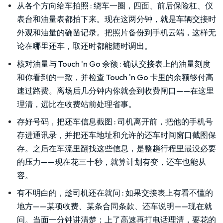
从各个方向给车拍照
:
绕车一圈，四面、前后保险杠、仪
表台和油量表都拍下来。现在这两分钟，就是车辆交接时
外观和油量的确凿记录。把照片备份到手机云端，这样无
论在哪里还车，取还时都能随时调出。
核对油量与 Touch 'n Go 余额
:
确认交接表上的油量刻度
和你看到的一致，并检查 Touch 'n Go 卡里的余额够付高
速过路费。离场后几分钟内你就会到收费闸口——在这里
理清，远比在收费站前处理省事。
存好号码，把还车信息截图
:
司机离开前，把他的手机号
存进通讯录，并把还车地址和允许的还车时间窗口截图保
存。之后在车流里翻找这些信息，是整趟行程里最没必要
的压力——现在花三十秒，就算计划有变，还车也能从
容。
有不明白的，趁司机还在就问
:
如果交接表上有看不懂的
地方——某项收费、某条合同条款、还车说明——现在就
问。当面一分钟讲清楚；上了高速再打电话理清，要花的