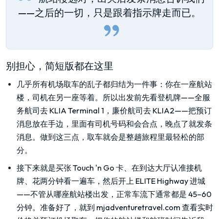
——之后的一切，只是跟着指示牌走而已。
别担心，简短版都在这里
几乎所有机场取车的乱子都归结为一件事：你在一座航站
楼，司机在另一座等着。所以出发前先看登机牌——全服
务航司去 KLIA Terminal 1，廉价航司去 KLIA2——把预订
消息放在手边，里面有司机号码和会合点，晚点了就发条
消息。做到这三点，取车就会是整趟旅程里最轻松的部
分。
接下来就是买张 Touch 'n Go 卡、在到达大厅认准接机
牌、花两分钟看一遍车，然后开上 ELITE Highway 进城
——不管从哪座航站楼出发，正常车流下通常都是 45–60
分钟。准备好了，就到 mjadventuretravel.com 查看实时