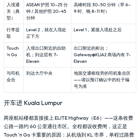
入境通
ASEAN 护照 10–25 分
高峰时段 30–50 分钟（早 6–
关（典
钟 / 其他护照 20–45
9 时、晚 8–11 时）
型）
分钟
行李提
Level 2，就在入境处
Level 1，紧接入境处之后
取
正下方
Touch
入境出口附近的自助
出口附近的柜台；
'n Go
机；到达层有 7-
Gateway@KLIA2 商场内有 7-
Eleven
Eleven
与司机
到达大厅中央
地面交通枢纽旁的司机集合区
会合
——请以预订确认中的柱子编
号为准
开车进 Kuala Lumpur
两座航站楼都直接接上 ELITE Highway（E6）——这条收费
公路一路约 60 公里通往市区。全程都设收费闸，这正是
Touch 'n Go 卡重要的原因：从机场到 KL 市界，单程过路费