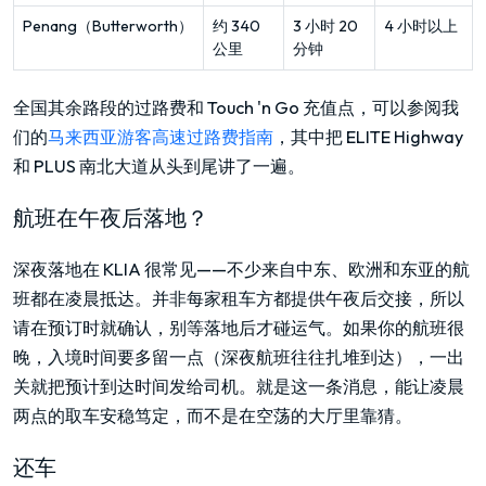
Penang（Butterworth）
约 340
3 小时 20
4 小时以上
公里
分钟
全国其余路段的过路费和 Touch 'n Go 充值点，可以参阅我
们的
马来西亚游客高速过路费指南
，其中把 ELITE Highway
和 PLUS 南北大道从头到尾讲了一遍。
航班在午夜后落地？
深夜落地在 KLIA 很常见——不少来自中东、欧洲和东亚的航
班都在凌晨抵达。并非每家租车方都提供午夜后交接，所以
请在预订时就确认，别等落地后才碰运气。如果你的航班很
晚，入境时间要多留一点（深夜航班往往扎堆到达），一出
关就把预计到达时间发给司机。就是这一条消息，能让凌晨
两点的取车安稳笃定，而不是在空荡的大厅里靠猜。
还车