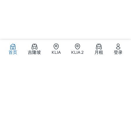
首页
吉隆坡
KLIA
KLIA 2
月租
登录
吉隆坡及马来西亚各地租车
MJ Adventure Travel 是一家位于吉隆坡的租车与旅游服务提供商，提供
自驾租车、月租车、代驾租车及私人包团服务，车队涵盖从小型车到精选
豪华车型。