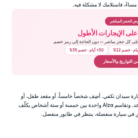
ض الحجز المباشر
على كل حجز مباشر — دون الحاجة إلى رمز خصم.
30+ أيام · خصم 35%
 التواريخ والأسعار
ارة سيدان تكفي. أضِف شخصاً خامساً، أو مقعد طفل، أو
حقيبة سفر كبيرة ثانية، وستحتاج إلى سيارة 7 مقاعد. وتقاسم Alza واحدة بين خمسة أو ستة أشخاص يكلّف
عالق في سيارة منفصلة، ينتظر في طابور منفصل.