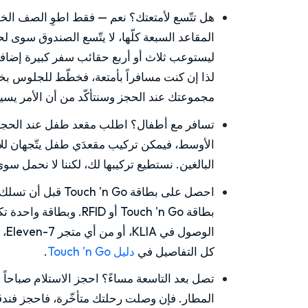
هل تتّسع لأمتعتك؟ نعم — فقط اطوِ الصف الخ
المقاعد السبعة كلّها، لا يتّسع الصندوق سوى ل
ليستوعب ثلاث أو أربع حقائب سفر كبيرة إضافة 
لذا إن كنت مسافراً بأمتعة، فخطّط للجلوس ب
مجموعتك عند الحجز وسنتأكّد من أن الأمر يسير
تسافر مع أطفال؟ اطلب مقعد طفل عند الحجز
الأوسط، فيمكن تركيب مقعدَي طفل يتّجهان للأم
البالغين. نستطيع تركيبها لك، لكننا لا نحمل سوى
احصل على بطاقة Touch 'n Go قبل أن تسلك الطريق السريع
بطاقة Touch 'n Go أو ID
الو
كل التفاصيل في
دليل Touch 'n Go
.
تصل بعد التاسعة مساءً؟ احجز الاستلام صباحاً
:
المطار. فإن وصلت رحلتك متأخّرة، فاحجز فندقا