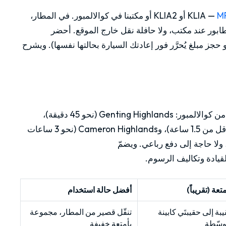
— KLIA أو KLIA2 أو مكتبنا في كوالالمبور. في المطار،
طابور عند مكتب، ولا حافلة نقل خارج الموقع. أحضر
جز مبلغ يُحرَّر فور إعادتك السيارة بحالتها نفسها). ويشرح
تنطلق Alza بأريحية على كل طريق رئيسي يخرج من كوالالمبور: Genting Highlands (نحو 45 دقيقة)،
وMalacca (ساعتان)، وشواطئ Port Dickson (أقل من 1.5 ساعة)، وCameron Highlands (نحو 3 ساعات
 ولا حاجة إلى دفع رباعي. ويضمّ
قيادة وتكاليف الرسوم.
متعة (تقريباً)
أفضل حالة استخدام
بة إلى حقيبتَي كابينة
تنقّل قصير من المطار، مجموعة
وسّطة
بأمتعة خفيفة