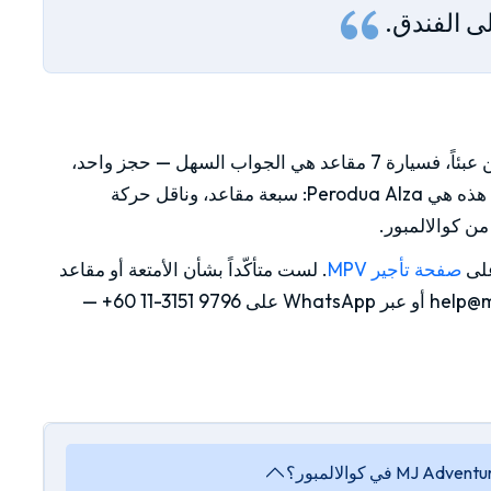
لى الفندق.
إن كانت مجموعتك كبيرة إلى حدّ يجعل سيارتَين عبئاً، فسيارة 7 مقاعد هي الجواب السهل — حجز واحد،
والجميع معاً، ومتّسع للأمتعة. ولمعظم العائلات، هذه هي Perodua Alza: سبعة مقاعد، وناقل حركة
ن كوالالمبور.
على
صفحة تأجير MPV
. لست متأكّداً بشأن الأمتعة أو مقاعد
—
+60 11-3151 9796