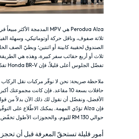
Perodua Alza هي MPV المدمجة ا
ثلاثة صفوف، وناقل حركة أوتوماتيكي، وسهلة القياد
الصندوق لحقيبة كابينة أو اثنتين؛ وبطيّ الصف 
ثلاث أو أربع حقائب سفر كبيرة، وهذه هي الطريقة ا
تفضّل الجلوس أعلى قليلاً، فإن Honda BR-V تقدّم الفكرة نفسها بهيكل كروس أوفر، مع مقعد ثالث.
حافلات بسعة 10 مقاعد. فإن كانت مجم
الأفضل، ونفضّل أن نقول لك ذلك الآن بدلاً من قو
فإن Alza تؤدّي المهمة. يمكنك الاطّلاع على التوفّر المباشر وسعر اليوم على
حوالي RM 130 لليوم، والحجوزات الأطول تخفّض هذا الرقم.
أمور قليلة تستحقّ المعرفة قبل أن تحجز