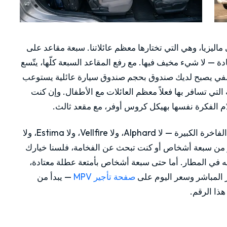
لأكثر مبيعاً في ماليزيا، وهي التي تختارها معظم عائلاتنا. سبعة مقاعد على
ة — لا شيء مخيف فيها. مع رفع المقاعد السبعة كلّها، يتّسع
الخلفي يصبح لديك صندوق بحجم صندوق سيارة عائلية يستوعب
لتي تسافر بها فعلاً معظم العائلات مع الأطفال. وإن كنت
ملاحظة صريحة: نحن لا نوفّر مركبات نقل الركاب الفاخرة الكبيرة — لا Alphard، ولا Vellfire، ولا Estima، ولا
وعتك أكبر من سبعة أشخاص أو كنت تبحث عن الفخامة، فلسنا خيارك
له في المطار. أما حتى سبعة أشخاص بأمتعة عطلة معتادة،
صفحة تأجير MPV
— يبدأ من