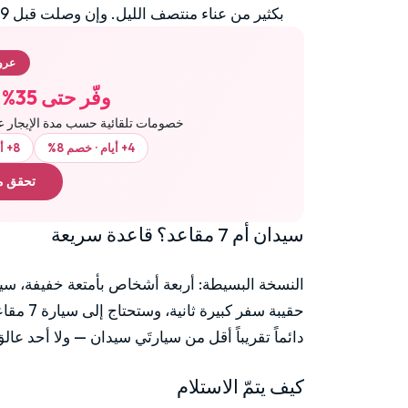
بكثير من عناء منتصف الليل. وإن وصلت قبل 9 مساءً، فاستلامك لا مشكلة فيه.
عرو
وفّر حتى 35% على الإيجارات الأطول
خصومات تلقائية حسب مدة الإيجار 
4+ أيام · خصم 8%
8+ أيام · خصم 12%
تحقق من
سيدان أم 7 مقاعد؟ قاعدة سريعة
النسخة البسيطة: أربعة أشخاص بأمتعة خفيفة، سي
دائماً تقريباً أقل من سيارتَي سيدان — ولا أحد 
كيف يتمّ الاستلام