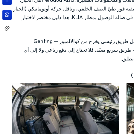
ية فور طيّ الصف الخلفي، وناقل حركة أوتوماتيكي (الخيار
الأعقل على طرق غير مألوفة)، وسنكون بانتظارك في صالة الوصول بمطار KLIA. هذا دليل مختصر لاختيار
خبر مطمئن إن كانت هذه أول مرة تقود فيها هنا: كل طريق رئيسي يخرج من كوالالمبور — Genting
Mala وPenang وCameron Highlands — طريق سريع معبّد، فلا تحتاج إلى دفع رباعي ولا إلى أي