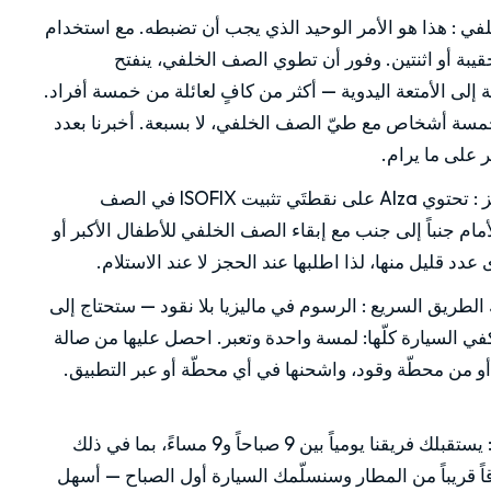
لفي
:
هذا هو الأمر الوحيد الذي يجب أن تضبطه. مع استخدام
حقيبة أو اثنتين. وفور أن تطوي الصف الخلفي، ينفتح
إلى الأمتعة اليدوية — أكثر من كافٍ لعائلة من خمسة أفراد.
خمسة أشخاص مع طيّ الصف الخلفي، لا بسبعة. أخبرنا بعدد
 على ما يرام.
:
تحتوي Alza على نقطتَي تثبيت ISOFIX في الصف
ام جنباً إلى جنب مع إبقاء الصف الخلفي للأطفال الأكبر أو
 عدد قليل منها، لذا اطلبها عند الحجز لا عند الاستلام.
:
الرسوم في ماليزيا بلا نقود — ستحتاج إلى
RF. وبطاقة واحدة تكفي السيارة كلّها: لمسة واحدة وتعبر. احصل عليها من صالة
صول في KLIA، أو من أي متجر 7-Eleven، أو من محطّة وقود، واشحنها في أي محطّة أو عبر التطبيق.
يستقبلك فريقنا يومياً بين 9 صباحاً و9 مساءً، بما في ذلك
ً قريباً من المطار وسنسلّمك السيارة أول الصباح — أسهل