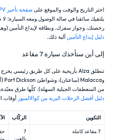
اختر التاريخ والوقت والموقع على
صفحة تأجير MPV
يلتقيك سائقنا في صالة الوصول ومعه السيارة؛ لا 
رخصتك، وجواز سفرك، وبطاقة لإيداع التأمين (وهو ح
دليل إيداع التأمين
آلية ذلك.
إلى أين ستأخذك سيارة 7 مقاعد
من المنعطفات الجبلية السهلة). كلّها طرق معبّدة،
دليل أفضل الرحلات البرية من كوالالمبور
أوقات ال
التكوين
الركّاب
الأ
7 مقاعد كاملة
7
حقي
بالغين
مت