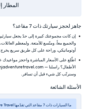
المطار إ
جاهز لحجز سيارتك ذات 7 مقاعد؟
أوتوماتيكي، وراحة على كل طريق سريع يخرج م
اطّلع على الأسعار المباشرة واحجز مواعيدك 
الأطفال؟ راسلنا — help@mjadventuretravel.com أو عبر WhatsApp على
وسنرتّب كل شيء قبل أن تسافر.
الأسئلة الشائعة
ما السيارات ذات 7 مقاعد التي تقدّمها MJ Adventure Travel في كوالالمبور؟